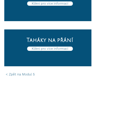
Klikni pro více informací
Taháky na přání
Klikni pro více informací
< Zpět na Modul 5
Příhlášení k odběru novinek